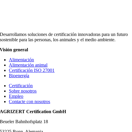
Desarrollamos soluciones de certificación innovadoras para un futuro
sostenible para las personas, los animales y el medio ambiente.
Visión general
Alimentación
Alimentación animal
Certificación ISO 27001
Bioenergía
Certificación
Sobre nosotros
Empleo
Contacte con nosotros
AGRIZERT Certification GmbH
Beueler Bahnhofsplatz 18
53225 Bonn, Alemania