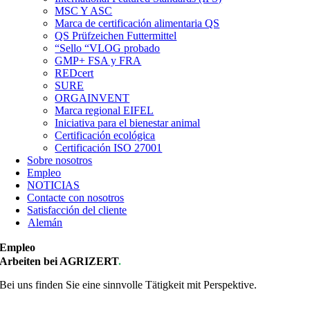
MSC Y ASC
Marca de certificación alimentaria QS
QS Prüfzeichen Futtermittel
“Sello “VLOG probado
GMP+ FSA y FRA
REDcert
SURE
ORGAINVENT
Marca regional EIFEL
Iniciativa para el bienestar animal
Certificación ecológica
Certificación ISO 27001
Sobre nosotros
Empleo
NOTICIAS
Contacte con nosotros
Satisfacción del cliente
Alemán
Empleo
Arbeiten bei AGRIZERT
.
Bei uns finden Sie eine sinnvolle Tätigkeit mit Perspektive.