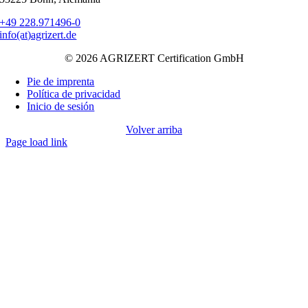
+49 228.971496-0
info(at)agrizert.de
© 2026 AGRIZERT Certification GmbH
Pie de imprenta
Política de privacidad
Inicio de sesión
Volver arriba
Page load link