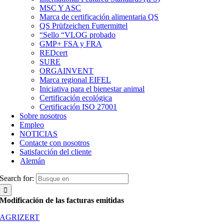
MSC Y ASC
Marca de certificación alimentaria QS
QS Prüfzeichen Futtermittel
“Sello “VLOG probado
GMP+ FSA y FRA
REDcert
SURE
ORGAINVENT
Marca regional EIFEL
Iniciativa para el bienestar animal
Certificación ecológica
Certificación ISO 27001
Sobre nosotros
Empleo
NOTICIAS
Contacte con nosotros
Satisfacción del cliente
Alemán
Search for:
Modificación de las facturas emitidas
AGRIZERT